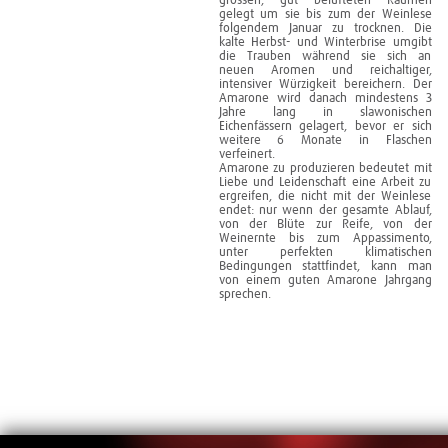
grossen, gut belüfteten Räumen
gelegt um sie bis zum der Weinlese
folgendem Januar zu trocknen. Die
kalte Herbst- und Winterbrise umgibt
die Trauben während sie sich an
neuen Aromen und reichaltiger,
intensiver Würzigkeit bereichern. Der
Amarone wird danach mindestens 3
Jahre lang in slawonischen
Eichenfässern gelagert, bevor er sich
weitere 6 Monate in Flaschen
verfeinert.
Amarone zu produzieren bedeutet mit
Liebe und Leidenschaft eine Arbeit zu
ergreifen, die nicht mit der Weinlese
endet: nur wenn der gesamte Ablauf,
von der Blüte zur Reife, von der
Weinernte bis zum Appassimento,
unter perfekten klimatischen
Bedingungen stattfindet, kann man
von einem guten Amarone Jahrgang
sprechen.