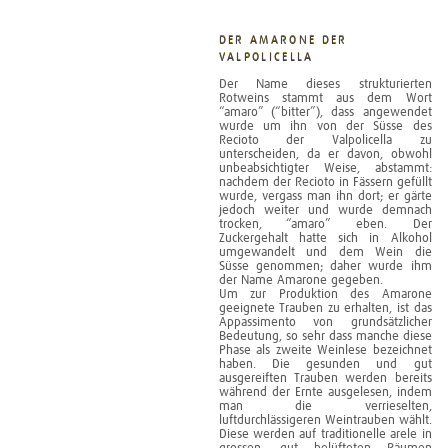
DER AMARONE DER
VALPOLICELLA
Der Name dieses strukturierten
Rotweins stammt aus dem Wort
“amaro” (“bitter”), dass angewendet
wurde um ihn von der Süsse des
Recioto der Valpolicella zu
unterscheiden, da er davon, obwohl
unbeabsichtigter Weise, abstammt:
nachdem der Recioto in Fässern gefüllt
wurde, vergass man ihn dort; er gärte
jedoch weiter und wurde demnach
trocken, “amaro” eben. Der
Zuckergehalt hatte sich in Alkohol
umgewandelt und dem Wein die
Süsse genommen; daher wurde ihm
der Name Amarone gegeben.
Um zur Produktion des Amarone
geeignete Trauben zu erhalten, ist das
Appassimento von grundsätzlicher
Bedeutung, so sehr dass manche diese
Phase als zweite Weinlese bezeichnet
haben. Die gesunden und gut
ausgereiften Trauben werden bereits
während der Ernte ausgelesen, indem
man die verrieselten,
luftdurchlässigeren Weintrauben wählt.
Diese werden auf traditionelle arele in